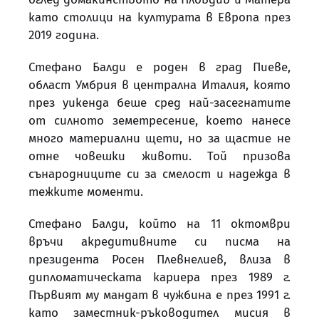
като столици на културата в Европа през
2019 година.
Стефано Балди е роден в град Пиеве,
област Умбрия в централна Италия, която
през уикенда беше сред най-засегнатите
от силното земетресение, което нанесе
много материални щети, но за щастие не
отне човешки животи. Той призова
сънародниците си за смелост и надежда в
тежките моменти.
Стефано Балди, който на 11 октомври
връчи акредитивните си писма на
президента Росен Плевнелиев, влиза в
дипломатическата кариера през 1989 г.
Първият му мандат в чужбина е през 1991 г.
като заместник-ръководител мисия в