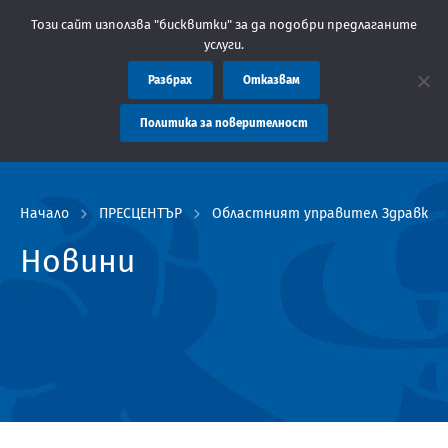
бластна администрация Пловдив препоръчва заплащането на такс
Този сайт използва "бисквитки" за да подобри предлаганите
услуги.
Разбрах
Отказвам
Политика за поверителност
Начало
ПРЕСЦЕНТЪР
Областният управител Здравко Ди
Новини