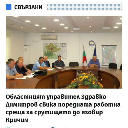
СВЪРЗАНИ
Областният управител Здравко
Димитров свика поредната работна
среща за срутището до язовир
Кричим