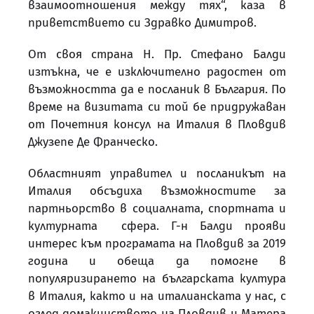
взаимоотношения между тях“, каза в
приветствието си Здравко Димитров.
От своя страна Н. Пр. Стефано Балди
изтъкна, че е изключително радостен от
възможността да е посланик в България. По
време на визитата си той бе придружаван
от Почетния консул на Италия в Пловдив
Джузепе Де Франческо.
Областният управител и посланикът на
Италия обсъдиха възможностите за
партньорство в социалната, спортната и
културната сфера. Г-н Балди прояви
интерес към програмата на Пловдив за 2019
година и обеща да помогне в
популяризирането на българската култура
в Италия, както и на италианската у нас, с
оглед домакинството на Пловдив и Матера