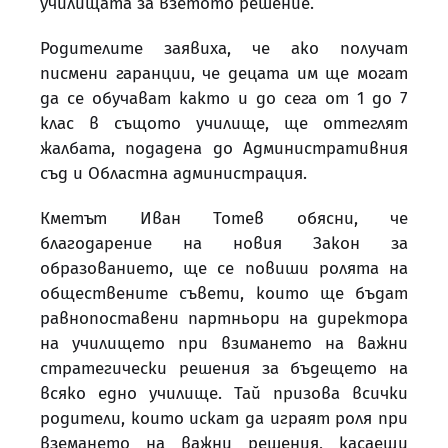
училищата за взетото решение.
Родителите заявиха, че ако получат
писмени гаранции, че децата им ще могат
да се обучават както и до сега от 1 до 7
клас в същото училище, ще оттеглят
жалбата, подадена до Административния
съд и Областна администрация.
Кметът Иван Тотев обясни, че
благодарение на новия Закон за
образованието, ще се повиши ролята на
обществените съвети, които ще бъдат
равнопоставени партньори на директора
на училището при взимането на важни
стратегически решения за бъдещето на
всяко едно училище. Тай призова всички
родители, които искат да играят роля при
вземането на важни решения, касаещи