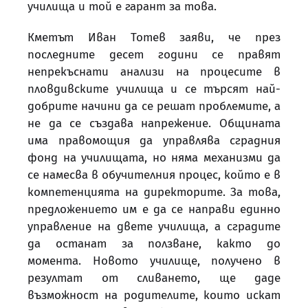
училища и той е гарант за това.
Кметът Иван Тотев заяви, че през
последните десет години се правят
непрекъснати анализи на процесите в
пловдивските училища и се търсят най-
добрите начини да се решат проблемите, а
не да се създава напрежение. Общината
има правомощия да управлява сградния
фонд на училищата, но няма механизми да
се намесва в обучителния процес, който е в
компетенцията на директорите. За това,
предложението им е да се направи единно
управление на двете училища, а сградите
да останат за ползване, както до
момента. Новото училище, получено в
резултат от сливането, ще даде
възможност на родителите, които искат