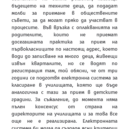
бъдещето на техните деца, да подадат
молби за приемане в обществените
съвети, за да могат пряко да участват в
процесите. Във връзка с оплакванията на
родителите, които не приемат
досегашната практика за прием на
първокласниците по настоящ адрес, което
води до записване на много деца, живеещи
извън кварталите, но се водят по
регистрация там, той обясни, че от три
години се подготвя електронна система за
класиране в училищата, която ще бъде
аналогична с тази за прием в детските
градини. За съжаление, до момента няма
пълен консенсус от страна на
директорите на училищата и за това все
още не е реализирана. Електронната
система би могла да създаде ясни критерии