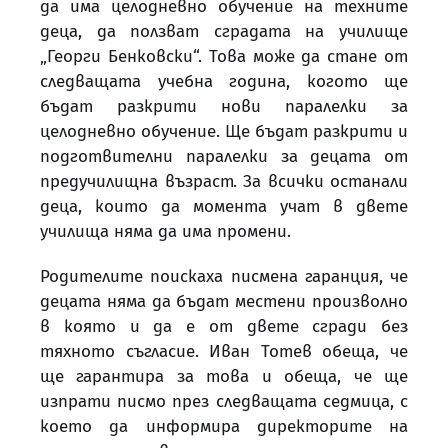
да има целодневно обучение на техните
деца, да ползват сградата на училище
„Георги Бенковски“. Това може да стане от
следващата учебна година, когото ще
бъдат разкрити нови паралелки за
целодневно обучение. Ще бъдат разкрити и
подготвителни паралелки за децата от
предучилищна възраст. За всички останали
деца, които да момента учат в двете
училища няма да има промени.
Родителите поискаха писмена гаранция, че
децата няма да бъдат местени произволно
в която и да е от двете сгради без
тяхното съгласие. Иван Тотев обеща, че
ще гарантира за това и обеща, че ще
изпрати писмо през следващата седмица, с
което да информира директорите на