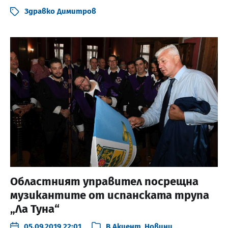
Здравко Димитров
Областният управител посрещна
музикантите от испанската трупа
„Ла Туна“
05.09.2019 22:01
В
Акцент
,
Новини