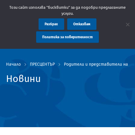
: Областна администрация Пловдив препоръчва заплащането на т
Този сайт използва "бисквитки" за да подобри предлаганите
услуги.
Разбрах
Отказвам
Политика за поверителност
Начало
ПРЕСЦЕНТЪР
Родители и представители на общ
Новини