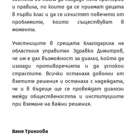
и правила, по които да се приемат децата
в първи клас и да се изчистят повечето от
проблемите, които съществуват в
момента.
Участниците в срещата благодариха на
областния управител Здравко Димитров,
че им е дал възможност за диалог, който да
изглади противоречията и да успокои
страстите. Всички останаха доволни от
взетите решения и останаха с надеждата,
че и в бъдеще ще се провеждат диалози
между обществеността и институциите
при вземане на важни решения.
Ваня Трингова