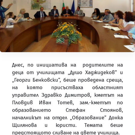
Днес, по инициатива на родителите на
деца от училищата „Душо Хаджидеков“ и
„Георги Бенковски“, беше проведена среща,
на която присъстваха областният
управител Здравко Димитров, кметът на
Пловдив Иван Тотев, зам.-кметът по
образованието Стефан Стоянов,
началникът на отдел „Образование“ Донка
Щилянова и юристи. Темата беше
предстоящото сливане на двете училища.