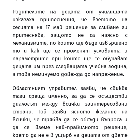
Родителите на децата от училищата
изказаха притеснения, че взетото на
сесията на 17 май решение за сливане ги
притеснява, защото не са наясно с
механизмите, по които ще бъде извършено
то и как ще се променят условията и
параметрите при които ще се обучават
децата им през следващата учебна година,
а това неминуемо довежда до напрежение.
Областният управител заяви, че свиква
тази среща именно, за да се осъществи
диалогът между всички заинтересовани
страни. Той заяви ясното желание на
всички, че трябва да се обсъди въпроса и
да се вземе най-правилното решение,
което да не е в ущърб на децата от двете