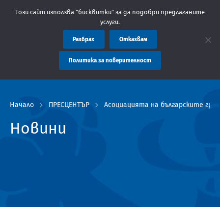
 Областна администрация Пловдив препоръчва заплащането на та
Този сайт използва "бисквитки" за да подобри предлаганите
услуги.
Разбрах
Отказвам
Политика за поверителност
Начало
ПРЕСЦЕНТЪР
Aсоциацията на българските град
Новини