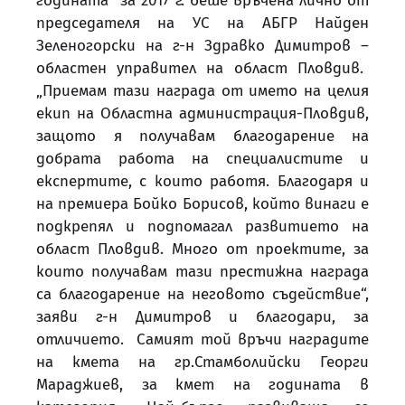
годината“ за 2017 г. беше връчена лично от
председателя на УС на АБГР Найден
Зеленогорски на г-н Здравко Димитров
–
областен управител на област Пловдив.
„Приемам тази награда от името на целия
екип на Областна администрация-Пловдив,
защото я получавам благодарение на
добрата работа на специалистите и
експертите, с които работя
. Благодаря и
на премиера Бойко Борисов, който винаги е
подкрепял и подпомагал развитието на
област Пловдив. Много от проектите, за
които получавам тази престижна награда
са благодарение на неговото съдействие
“,
заяви г-н Димитров и благодари, за
отличието. Самият той връчи наградите
на кмета на гр.Стамболийски Георги
Мараджиев, за кмет на годината в