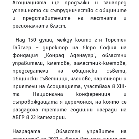
Асоциацията ще продължи и занапред
успешното си сътрудничество с общините
и представителите на местната и
регионалната власт.
На
д
150 души, между които
г-н Торстен
Гайслер – директор на бюро София на
фондация „Конрад Аденауер“,
областни
управители, кметове, заместник-кметове,
председатели на общински съвети,
общински съветници, членове, партньори и
приятели на Асоциацията, участваха в XIII-
та Национална конференция и
съпровождащата я церемония, на която се
раздадоха третите годишни награди на
АБГР в 22 категории.
Наградата „Областен управител на