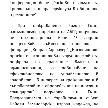
конференция беше „Рискове и заплахи за
критичната инфраструктура в общините
и регионите“.
При откриването Ергин Емин,
изпълнителен директор на АБГР, подчерта
че организацията вече 13 години
осъществява съвместни проекти с
фондация „Конрад Аденауер“. „Настоящият
проект е част от това сътрудничество за
подкрепа на градските власти и
администрация, за повишаване на
ефективността на управлението в
градовете – в интерес на гражданите и в
съответствие с европейските ценности и
стандарти“, подчерта г-н Емин.
Председателят на Управителния съвет
Найден Зеленогорски изрази надежда, че