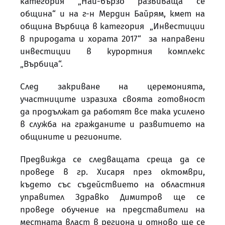
категория „Най-бързо развиваща се
община“ и на г-н Мердин Байрям, кмет на
община Върбица в категория „Инвестиции
в природата и хората 2017“ за направени
инвестиции в курортния комплекс
„Върбица“.
След закриване на церемонията,
участниците изразиха своята готовност
да продължат да работят все така усилено
в служба на гражданите и развитието на
общините и регионите.
Предвижда се следващата среща да се
проведе в гр. Хисаря през октомври,
където със съдействието на областния
управител Здравко Димитров ще се
проведе обучение на представители на
местната власт в региона и отново ще се