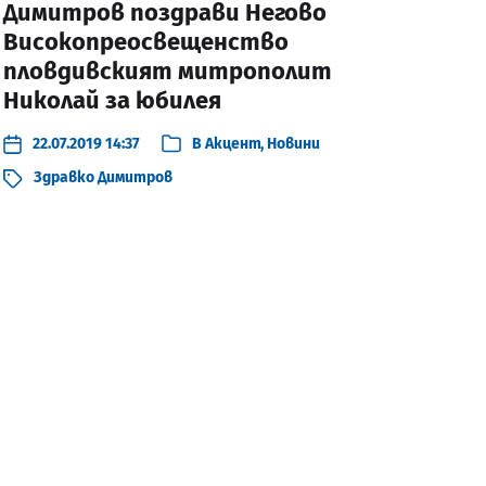
Димитров поздрави Негово
Високопреосвещенство
пловдивският митрополит
Николай за юбилея
22.07.2019 14:37
В
Акцент
,
Новини
Здравко Димитров