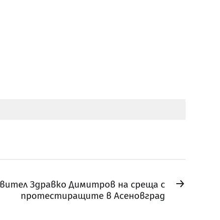
→
вител Здравко Димитров на среща с
протестиращите в Асеновград