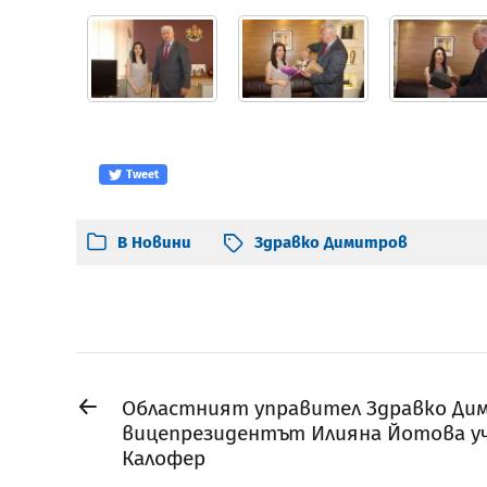
Tweet
В
Новини
Здравко Димитров
←
Областният управител Здравко Ди
вицепрезидентът Илияна Йотова уч
Калофер