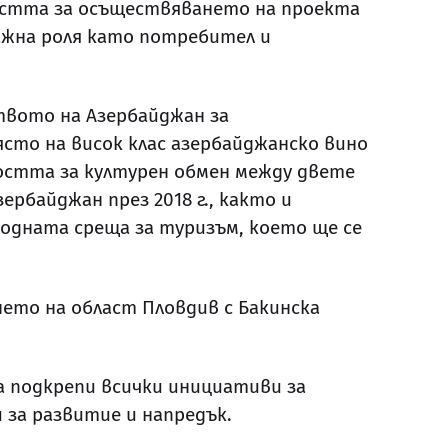
остта за осъществяването на проекта
важна роля като потребител и
твото на Азербайджан за
сто на висок клас азербайджанско вино
ността за културен обмен между двете
рбайджан през 2018 г., както и
одната среща за туризъм, което ще се
ето на област Пловдив с Бакинска
а подкрепи всички инициативи за
 за развитие и напредък.