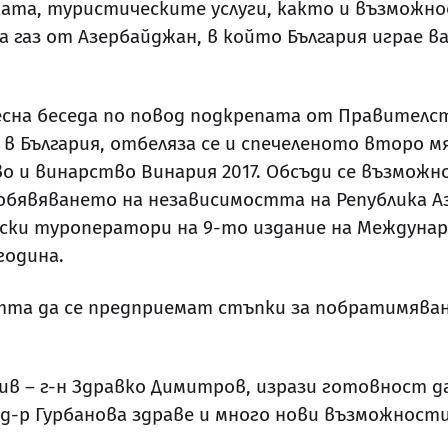
та, туристическите услуги, както и възможн
а газ от Азербайджан, в който България играе 
сна беседа по повод подкрепата от Правителс
в България, отбеляза се и спечеленото второ мя
о и винарство Винария 2017. Обсъди се възмож
бявяването на независимостта на Република Азе
ски туроператори на 9-то издание на Междунар
година.
тта да се предприемат стъпки за побратимяван
в – г-н Здравко Димитров, изрази готовност д
д-р Гурбанова здраве и много нови възможности