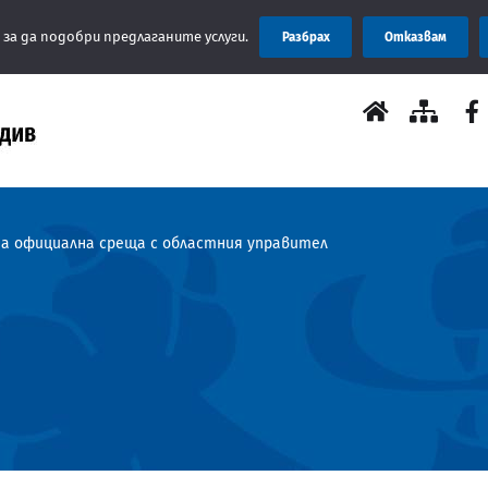
ва на място чрез ПОС терминал или по банков път. Благодарим 
 за да подобри предлаганите услуги.
Разбрах
Отказвам
на официална среща с областния управител