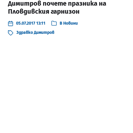
Димитров почете празника на
Пловдивския гарнизон
05.07.2017 13:11
В
Новини
Здравко Димитров