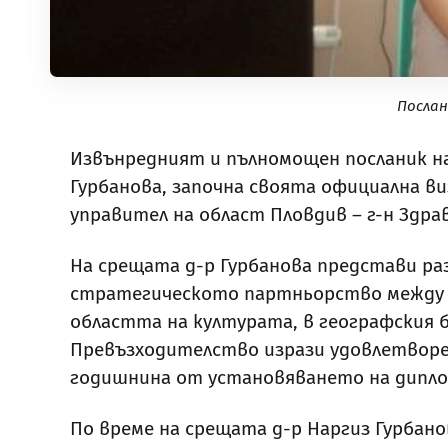
Послан
Извънредният и пълномощен посланик на
Гурбанова, започна своята официална в
управител на област Пловдив – г-н Здр
На срещата д-р Гурбанова представи р
стратегическото партньорство между А
областта на културата, в географския
Превъзходителство изрази удовлетворени
годишнина от установяването на дипл
По време на срещата д-р Наргиз Гурбан