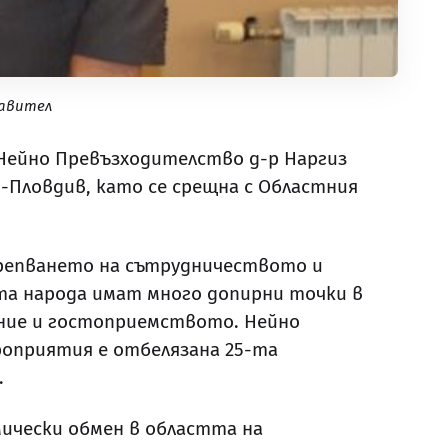
равител
 Нейно Превъзходителство д-р Наргиз
-Пловдив, като се срещна с Областния
репването на сътрудничеството и
та народа имат много допирни точки в
ние и гостоприемството. Нейно
роприятия е отбелязана 25-та
.
мически обмен в областта на