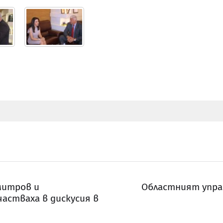
митров и
Областният упра
астваха в дискусия в