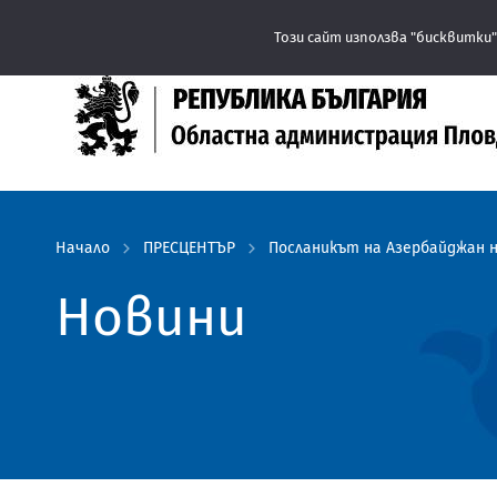
овдив препоръчва заплащането на такси за услуги да се извърш
Този сайт използва "бисквитки"
Начало
ПРЕСЦЕНТЪР
Посланикът на Азербайджан 
Новини