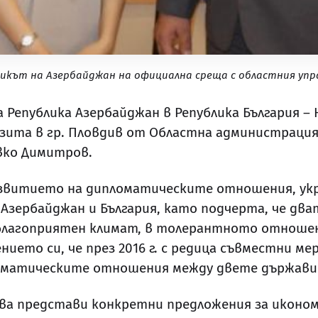
икът на Азербайджан на официална среща с областния уп
 Република Азербайджан в Република България –
изита в гр. Пловдив от Областна администрация
авко Димитров.
азвитието на дипломатическите отношения, ук
зербайджан и България, като подчерта, че два
 благоприятен климат, в толерантното отноше
ето си, че през 2016 г. с редица съвместни ме
оматическите отношения между двете държави
ова представи конкретни предложения за иконо