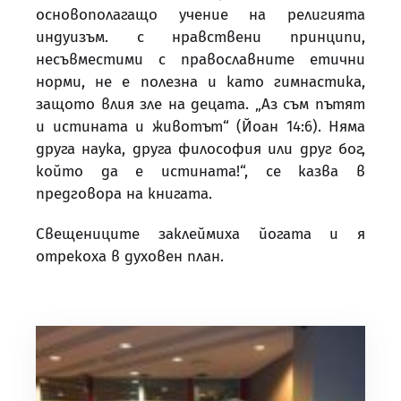
основополагащо учение на религията
индуизъм. с нравствени принципи,
несъвместими с православните етични
норми, не е полезна и като гимнастика,
защото влия зле на децата. „Аз съм пътят
и истината и животът“ (Йоан 14:6). Няма
друга наука, друга философия или друг бог,
който да е истината!“, се казва в
предговора на книгата.
Свещениците заклеймиха йогата и я
отрекоха в духовен план.