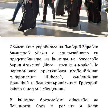
Областният управител на Пловдив Здравко
Димитров уважи с присъствието си
представянето на книгата на богослова
Дарин Алексиев „Йога – път към мрака“. На
церемонията присъстваха пловдивският
митрополит Николай, сливенският
Йоаникий и великотърновският Григорий,
както и над 500 свещеници.
В книгата богословът обяснява, че
всъщност йога е религия а като