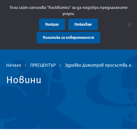
Областна администрация Пловдив препоръчва заплащането на так
Този сайт използва "бисквитки" за да подобри предлаганите
услуги.
Разбрах
Отказвам
Политика за поверителност
Начало
ПРЕСЦЕНТЪР
Здравко Димитров присъства на п
Новини