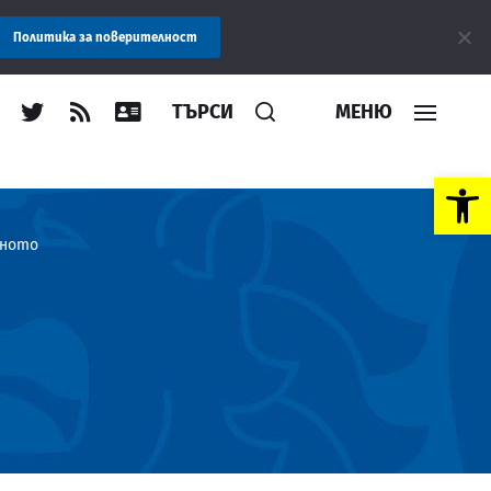
чрез ПОС терминал или по банков път. Благодарим Ви!
Политика за поверителност
ТЪРСИ
МЕНЮ
Open toolbar
тното