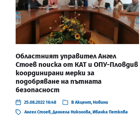
Областният управител Ангел
Стоев поиска от КАТ и ОПУ-Пловдив
координирани мерки за
подобряване на пътната
безопасност
25.08.2022 16:48
В
Акцент
,
Новини
Ангел Стоев
,
Даниела Николова
,
Иванка Петкова