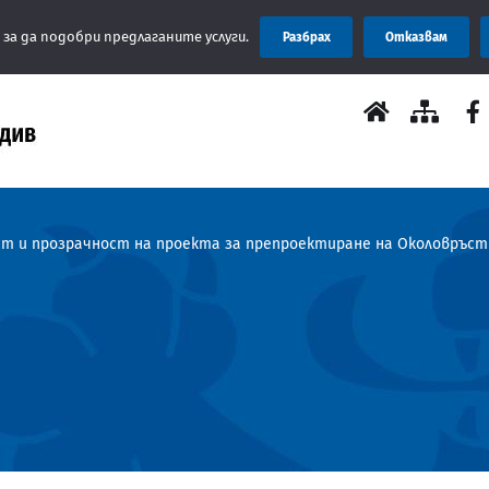
ъчва заплащането на такси за услуги да се извършва на място 
 за да подобри предлаганите услуги.
Разбрах
Отказвам
ост и прозрачност на проекта за препроектиране на Околовръс