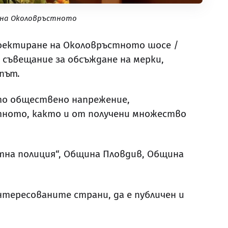
е на Околовръстното
роектиране на Околовръстното шосе /
 съвещание за обсъждане на мерки,
път.
то обществено напрежение,
тното, както и от получени множество
тна полиция“, Община Пловдив, Община
тересованите страни, да е публичен и