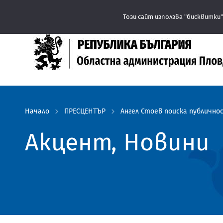
Съобщение: Областна администрация Пловдив препор
Този сайт използва "бисквитки"
Начало
ПРЕСЦЕНТЪР
Ангел Стоев поиска публичн
Акцент, Новини