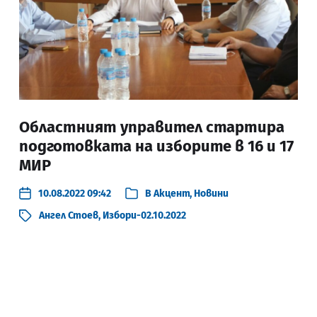
Областният управител стартира
подготовката на изборите в 16 и 17
МИР
10.08.2022 09:42
В
Акцент
,
Новини
Ангел Стоев
,
Избори-02.10.2022