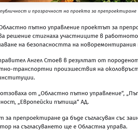
 публичност и прозрачност на проекта за препроектиран
т Областно пътно управление проектът за преп
това решение стигнаха участниците в работното
шаване на безопасността на новоремонтирания 
правител Ангел Стоев в резултат от породено
ътно-транспортни произшествия на околовръс
 институции.
 отзоваха от „Областно пътно управление“, „Пъ
ност, „Европейски пътища“ АД.
за препроектиране да бъде съгласуван със заин
атор на съгласуването ще е Областна управа.