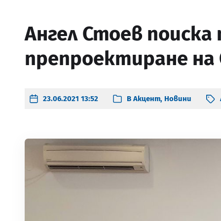
Ангел Стоев поиска
препроектиране на
23.06.2021 13:52
В
Акцент
,
Новини