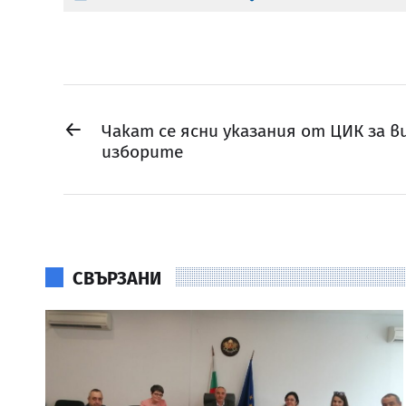
←
Чакат се ясни указания от ЦИК за 
изборите
СВЪРЗАНИ