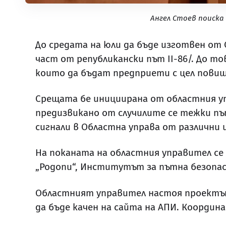
Ангел Стоев поиска
До средата на юли да бъде изготвен о
част от републикански път II-86/. До 
които да бъдат предприети с цел пови
Срещата бе инициирана от областния у
предизвикано от случилите се тежки п
сигнали в Областна управа от различни
На поканата на областния управител се
„Родопи“, Институтът за пътна безопас
Областният управител настоя проектът 
да бъде качен на сайта на АПИ. Координ