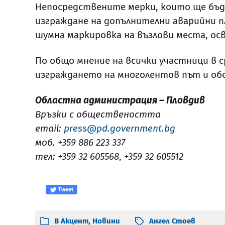
Непосредствените мерки, които ще бъд
изграждане на допълнителни аварийни п
шумна маркировка на възлови места, осв
По общо мнение на всички участници в 
изграждането на многолентов път и обо
Областна администрация – Пловдив
Връзки с обществеността
email:
press@pd.government.bg
моб. +359 886 223 337
тел: +359 32 605568
,
+359 32 605512
Tweet
В
Акцент
,
Новини
Ангел Стоев