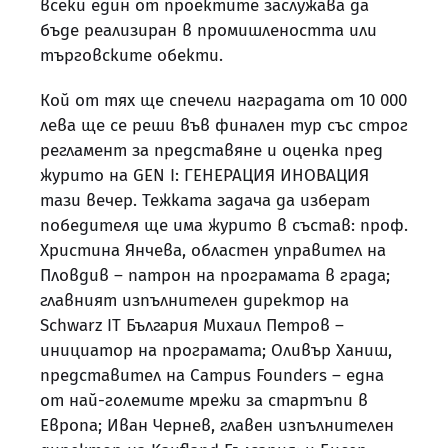
всеки един от проектите заслужава да
бъде реализиран в промишлеността или
търговските обекти.
Кой от тях ще спечели наградата от 10 000
лева ще се реши във финален тур със строг
регламент за представяне и оценка пред
журито на GEN I: ГЕНЕРАЦИЯ ИНОВАЦИЯ
тази вечер. Тежката задача да изберат
победителя ще има журито в състав: проф.
Христина Янчева, областен управител на
Пловдив – патрон на програмата в града;
главният изпълнителен директор на
Schwarz IT България Михаил Петров –
инициатор на програмата; Оливър Ханиш,
представител на Campus Founders – една
от най-големите мрежи за стартъпи в
Европа; Иван Чернев, главен изпълнителен