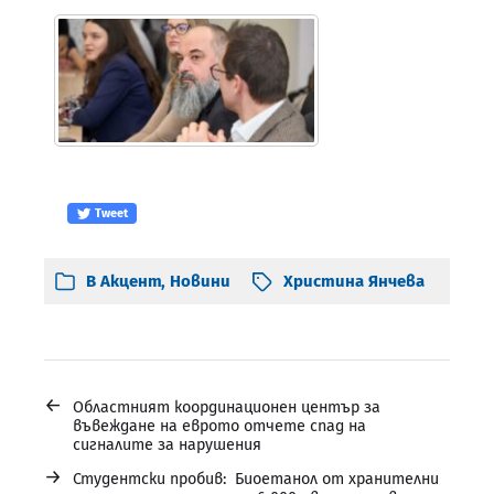
Tweet
В
Акцент
,
Новини
Христина Янчева
←
Областният координационен център за
въвеждане на еврото отчете спад на
сигналите за нарушения
→
Студентски пробив: Биоетанол от хранителни