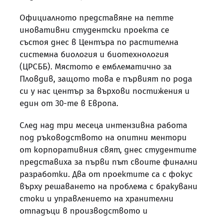
Официалното представяне на петте
иновативни студентски проекта се
състоя днес в Центъра по растителна
системна биология и биотехнология
(ЦРСББ). Мястото е емблематично за
Пловдив, защото това е първият по рода
си у нас център за върхови постижения и
един от 30-те в Европа.
След над три месеца интензивна работа
под ръководството на опитни ментори
от корпоративния свят, днес студентите
представиха за първи път своите финални
разработки. Два от проектите са с фокус
върху решаването на проблема с бракувани
стоки и управлението на хранителни
отпадъци в производството и