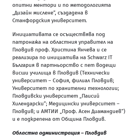
опитни ментори и по методологията
„Дизайн мислене“, създадена в
Станфордския университет.
Инициативата се осъществява под
патронажа на областния управител на
Пловдив проф. Христина Янчева и се
реализира по инициатива на Schwarz IT
България в партньорство с пет водещи
висши училища в Пловдив (Технически
университет – София, филиал Пловдив;
Университет по хранителни технологии;
Пловдивски университет „Паисий
Хилендарски“; Медицински университет –
Пловдив; и АМТИИ „Проф. Асен Диамандиев“)
и е подкрепена от Община Пловдив.
Областна администрация – Пловдив