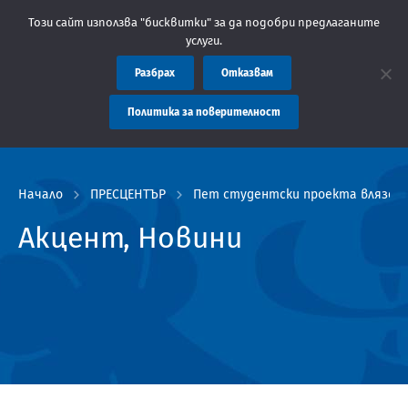
бластна администрация Пловдив препоръчва заплащането на такс
Този сайт използва "бисквитки" за да подобри предлаганите
услуги.
Разбрах
Отказвам
Политика за поверителност
Начало
ПРЕСЦЕНТЪР
Пет студентски проекта влязоха 
Акцент, Новини