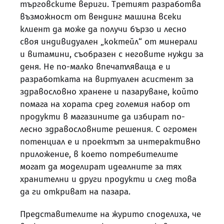
търговските вериги. Третият разработва
възможност от вендинг машина всеки
клиент да може да получи бързо и лесно
своя индивидуален „коктейл“ от минерали
и витамини, съобразен с неговите нужди за
деня. Не по-малко впечатляваща е и
разработката на виртуален асистент за
здравословно хранене и пазаруване, който
помага на хората сред големия набор от
продукти в магазините да избират по-
лесно здравословните решения. С огромен
потенциал е и проектът за интерактивно
приложение, в което потребителите
могат да моделират идеалните за тях
хранителни и други продукти и след това
да ги откриват на пазара.
Представителите на журито споделиха, че