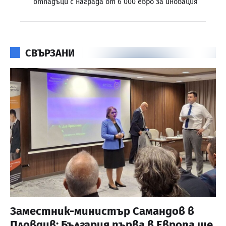
отпадъци с награда от 6 000 евро за иновация
СВЪРЗАНИ
Заместник-министър Самандов в
Пловдив: България първа в Европа ще