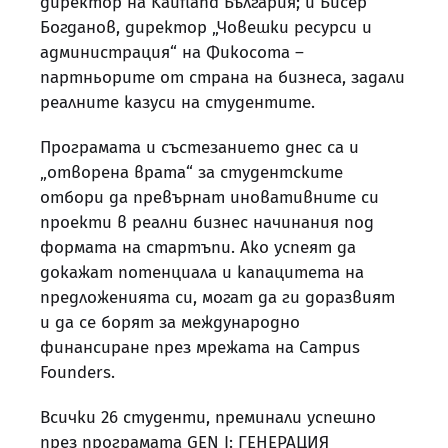
директор на Kaufland България; и Бисер
Богданов, директор „Човешки ресурси и
администрация“ на Фикосота –
партньорите от страна на бизнеса, задали
реалните казуси на студентите.
Програмата и състезанието днес са и
„отворена врата“ за студентските
отбори да превърнат иновативните си
проекти в реални бизнес начинания под
формата на стартъпи. Ако успеят да
докажат потенциала и капацитета на
предложенията си, могат да ги доразвият
и да се борят за международно
финансиране през мрежата на Campus
Founders.
Всички 26 студенти, преминали успешно
през програмата GEN I: ГЕНЕРАЦИЯ