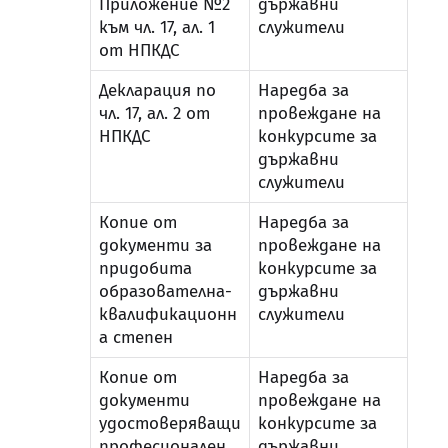
Приложение №2
държавни
към чл. 17, ал. 1
служители
от НПКДС
Декларация по
Наредба за
чл. 17, ал. 2 от
провеждане на
НПКДС
конкурсите за
държавни
служители
Копие от
Наредба за
документи за
провеждане на
придобита
конкурсите за
образователна-
държавни
квалификационн
служители
а степен
Копие от
Наредба за
документи
провеждане на
удостоверяващи
конкурсите за
професионален
държавни