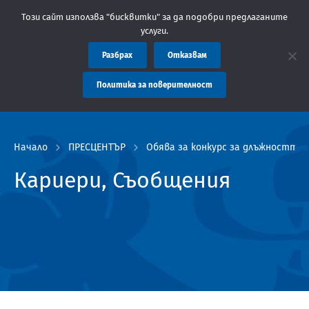
Областна администрация Пловдив препоръчва заплащането на так
Този сайт използва "бисквитки" за да подобри предлаганите
услуги.
Разбрах
Отказвам
Политика за поверителност
Начало
ПРЕСЦЕНТЪР
Обява за конкурс за длъжността „
Кариери, Съобщения