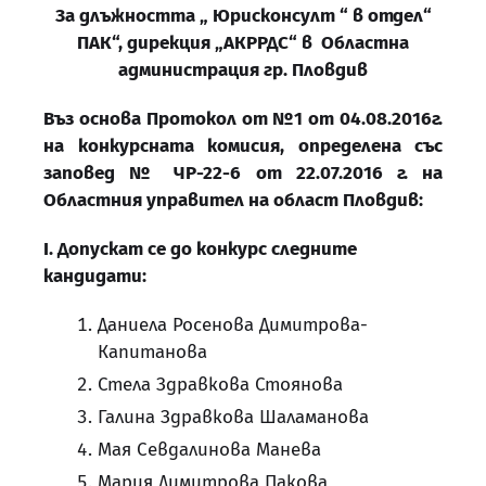
За длъжността „ Юрисконсулт “ в отдел“
ПАК“, дирекция „АКРРДС“ в Областна
администрация гр. Пловдив
Въз основа Протокол от №1 от 04.08.2016г.
на конкурсната комисия, определена със
заповед № ЧР-22-6 от 22.07.2016 г. на
Областния управител на област Пловдив:
І. Допускат се до конкурс следните
кандидати:
Даниела Росенова Димитрова-
Капитанова
Стела Здравкова Стоянова
Галина Здравкова Шаламанова
Мая Севдалинова Манева
Мария Димитрова Пакова