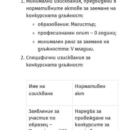
Минимални изисквания, предвидени в
нормативните актове за заемане на
конкурсната длъжност:
образование: Магистър;
професионален опит – 0 години;
минимален ранг за заемане на
длъжността: V младши.
Специфични изисквания за
конкурсната длъжност:
Име на
Нормативен
изискване
акт
Заявление за
Наредба за
участие по
провеждане на
образец –
конкурсите за