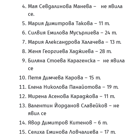
Мая Севдалинова Манева – не явила
се.
Мария Димитрова Такова – 11 т.
Силвия Емилова Мусърлиева – 24 т.
Мария Александрова Халачева – 13 т.
Женя Георгиева Хаджиева – 28 т.
Биляна Стоева Карагенска – не явила
се
Петя Димчева Карова – 15 т.
Елена Николова Панайотова – 19 т.
Мирена Асенова Караджова – 11 т.
Валентин Йорданов Славейков – не
явил се
Явор Димитров Китенов – 6 т.
Селиха Еминова Ловчалиева – 17 т.