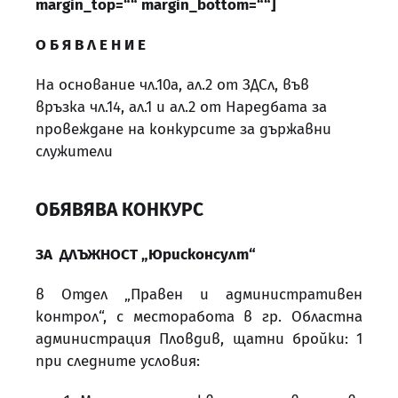
margin_top=““ margin_bottom=““]
О Б Я В Л Е Н И Е
На основание чл.10а, ал.2 от ЗДСл, във
връзка чл.14, ал.1 и ал.2 от Наредбата за
провеждане на конкурсите за държавни
служители
ОБЯВЯВА КОНКУРС
ЗА ДЛЪЖНОСТ „Юрисконсулт“
в Отдел „Правен и административен
контрол“, с месторабота в гр. Областна
администрация Пловдив, щатни бройки: 1
при следните условия: