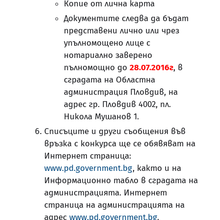
Копие от лична карта
Документите следва да бъдат
представени лично или чрез
упълномощено лице с
нотариално заверено
пълномощно до
28.07.2016г
, в
сградата на Областна
администрация Пловдив, на
адрес гр. Пловдив 4002, пл.
Никола Мушанов 1.
Списъците и други съобщения във
връзка с конкурса ще се обявяват на
Интернет страница:
www.pd.government.bg
, както и на
Информационно табло в сградата на
администрацията. Интернет
страница на администрацията на
адрес
www.pd.government.bg
.