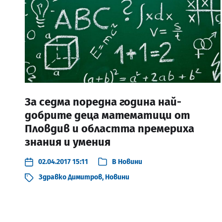
За седма поредна година най-
добрите деца математици от
Пловдив и областта премериха
знания и умения
02.04.2017 15:11
В
Новини
Здравко Димитров
,
Новини