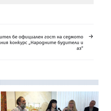
→
ител бе официален гост на седмото
лния конкурс „Народните будители и
аз“