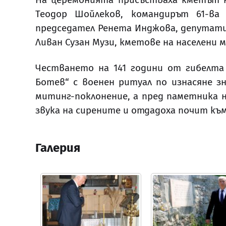
Теодор Шойлеков, командирът 61-ва
председател Ренета Инджова, депутатит
Ливан Сузан Музи, кметове на населени 
Честването на 141 години от гибелта 
Ботев“ с военен ритуал по изнасяне з
митинг-поклонение, а пред паметника н
звука на сирените и отдадоха почит към
Галерия