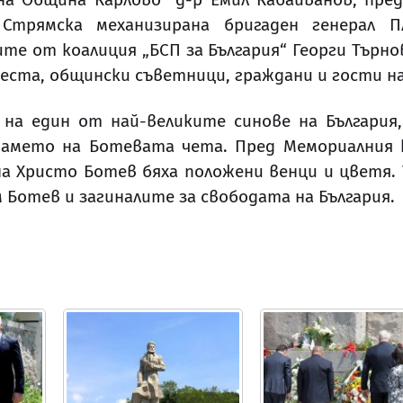
 Стрямска механизирана бригаден генерал 
е от коалиция „БСП за България“ Георги Търнов
места, общински съветници, граждани и гости н
на един от най-великите синове на България
намето на Ботевата чета. Пред Мемориалния 
а Христо Ботев бяха положени венци и цветя. То
 Ботев и загиналите за свободата на България.