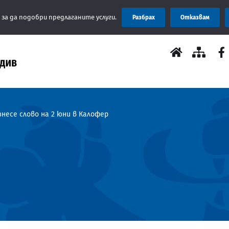
Съобщение: 
 за да подобри предлаганите услуги.
Разбрах
Отказвам
есе слово на 2 юни в Калофер