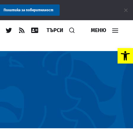
Областна администрация Пловдив препоръчва заплащането на так
Политика за поверителност
ТЪРСИ
МЕНЮ
Open toolbar