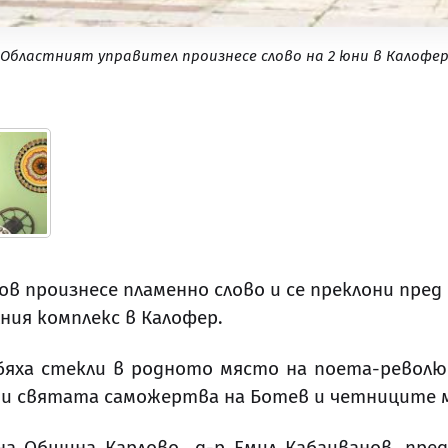
Областният управител произнесе слово на 2 юни в Калофе
 произнесе пламенно слово и се преклони пред 
ния комплекс в Калофер.
е бяха стекли в родното място на поета-революц
и святата саможертва на Ботев и четниците м
а Община Карлово д-р Емил Кабаиванов, пре