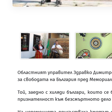
Областният управител Здравко Димитров
за свободата на България пред Мемориал
Той, заедно с хиляди българи, които с
признателност към безсмъртното дело 
На церемонията присъстваха кметът н