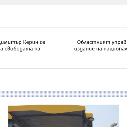
Димитър Керин се
Областният управ
за свободата на
издание на национа