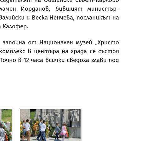
Пламен Йорданов, бившият министър-
алийски и Веска Ненчева, посланикът на
а Калофер.
, започна от Национален музей „Христо
комплекс в центъра на града се състоя
чно в 12 часа всички сведоха глави под