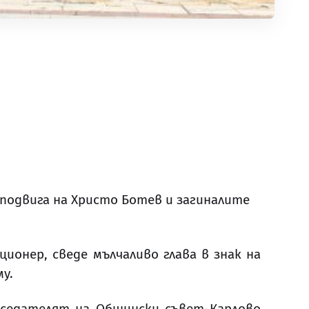
р
подвига на Христо Ботев и загиналите
ионер, сведе мълчаливо глава в знак на
у.
дседателят на Общински съвет-Карлово