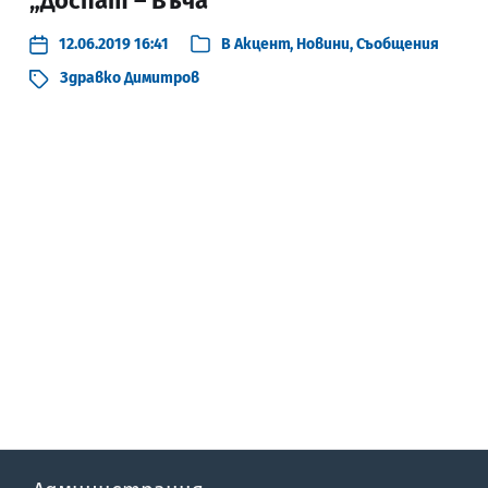
„Доспат – Въча“
12.06.2019 16:41
В
Акцент
,
Новини
,
Съобщения
Здравко Димитров