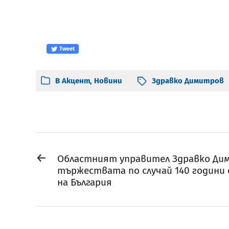
Tweet
В
Акцент
,
Новини
Здравко Димитров
←
Областният управител Здравко Ди
тържествата по случай 140 години
на България