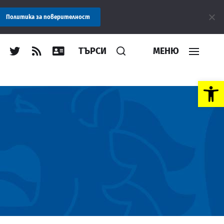
бщение: Областна администрация Пловдив препоръчва заплащанет
Политика за поверителност
ТЪРСИ
МЕНЮ
Open toolbar