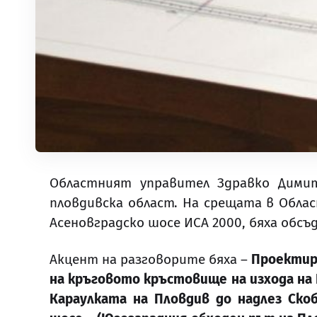
Областният управител Здравко Дими
пловдивска област. На срещата в Обла
Асеновградско шосе ИСА 2000, бяха обс
Акцент на разговорите бяха –
Проектир
на кръговото кръстовище на изхода на 
Караулката на Пловдив до надлез Ско