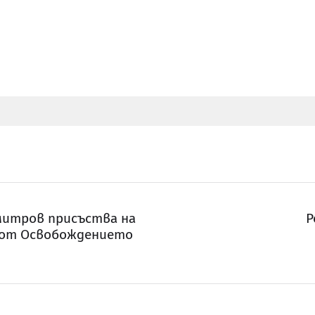
митров присъства на
Р
 от Освобождението