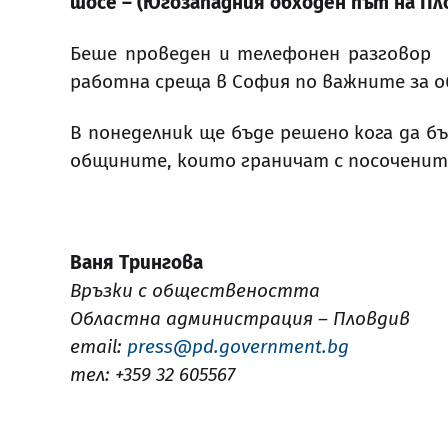
шосе – (Югозападния обходен път на П
Беше проведен и телефонен разговор и
работна среща в София по важните за 
В понеделник ще бъде решено кога да б
общините, които граничат с посоченит
Ваня Трингова
Връзки с обществеността
Областна администрация – Пловдив
email:
press@pd.government.bg
тел: +359 32 605567