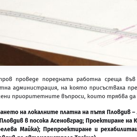
тров проведе поредната работна среща във
стна администрация, на която присъстваха п
ъдени приоритетните въпроси, които трябва да
ането на локалните платна на пътя Пловдив – 
Пловдив в посока Асеновград
;
Проектиране на Ю
белева Майка
);
Препроектиране и рехабилита