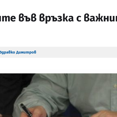
те във връзка с важн
Здравко Димитров