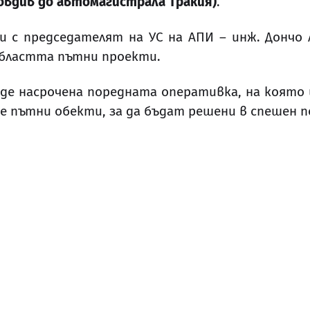
ловдив до автомагистрала Тракия
)
.
 с председателят на УС на АПИ – инж. Дончо
областта пътни проекти.
ъде насрочена поредната оперативка, на която
е пътни обекти, за да бъдат решени в спешен 