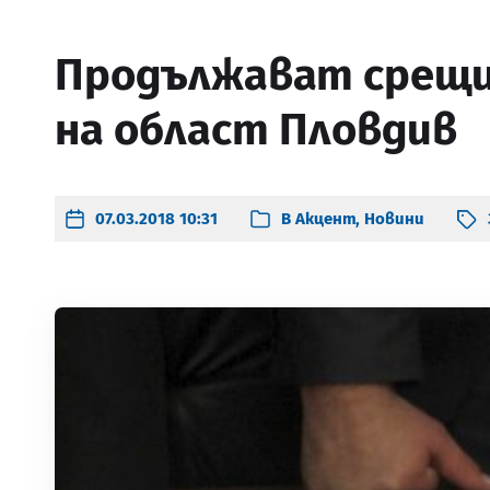
Продължават срещи
на област Пловдив
07.03.2018 10:31
В
Акцент
,
Новини