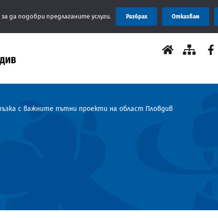
Съо
 за да подобри предлаганите услуги.
Разбрах
Отказвам
ъзка с важните пътни проекти на област Пловдив